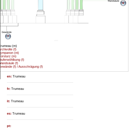
6
7
Trumeau (m)
rchivolte (f)
ympanon (nt)
ürsturz (m)
tuferwöhlbung (f)
andsäule (f)
ewände (f) / Ausschrägung (f)
en:
Trumeau
fr:
Trumeau
it:
Trumeau
es:
Trumeau
pt: