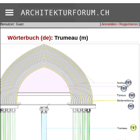
Benutzer: Gast
[
Anmelden / Registrieren
]
Wörterbuch (de)
: Trumeau (m)
2
3
4
5
1