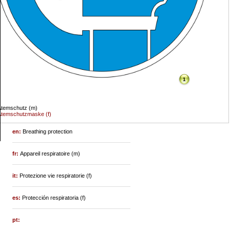
1
Atemschutz (m)
Atemschutzmaske (f)
en:
Breathing protection
fr:
Appareil respiratoire (m)
it:
Protezione vie respiratorie (f)
es:
Protección respiratoria (f)
pt: