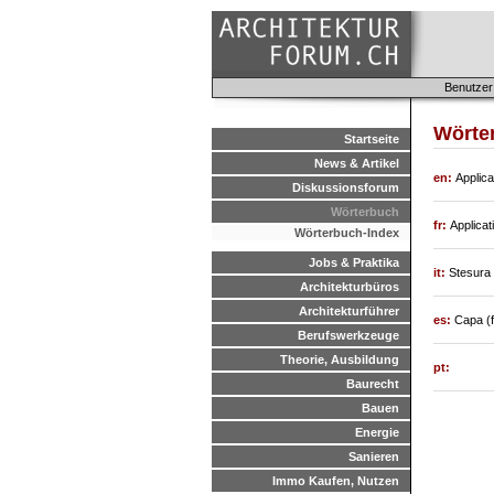
Benutzer
Wörte
Startseite
News & Artikel
en:
Applica
Diskussionsforum
Wörterbuch
fr:
Applicati
Wörterbuch-Index
Jobs & Praktika
it:
Stesura 
Architekturbüros
Architekturführer
es:
Capa (f
Berufswerkzeuge
Theorie, Ausbildung
pt:
Baurecht
Bauen
Energie
Sanieren
Immo Kaufen, Nutzen