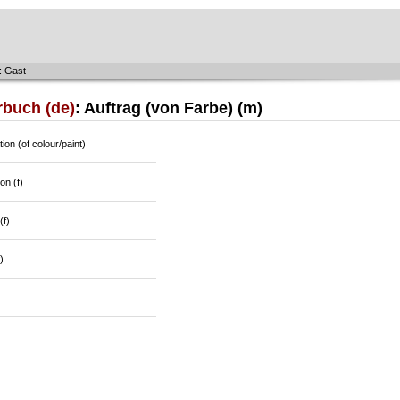
: Gast
rbuch (de)
: Auftrag (von Farbe) (m)
tion (of colour/paint)
on (f)
(f)
)