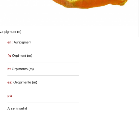
uripigment (n)
en:
Auripigment
fr:
Orpiment (m)
it:
Orpimento (m)
es:
Oropimente (m)
pt:
Arsentrisulfid