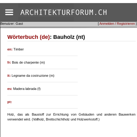
Benutzer: Gast
[
Anmelden / Registrieren
]
Wörterbuch (de)
: Bauholz (nt)
en:
Timber
fr:
Bois de charpente (m)
it:
Legname da costruzione (m)
es:
Madera labrada (f)
pt:
Holz, das als Baustoff zur Errichtung von Gebäuden und anderen Bauwerken
verwendet wird. (Vollholz, Brettschichtholz und Holzwerkstoff.)