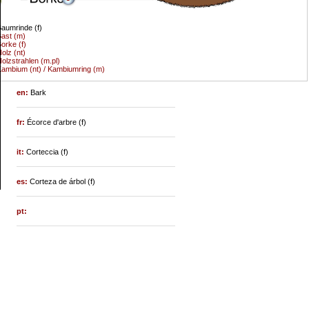
aumrinde (f)
ast (m)
orke (f)
olz (nt)
olzstrahlen (m.pl)
ambium (nt) / Kambiumring (m)
en:
Bark
fr:
Écorce d'arbre (f)
it:
Corteccia (f)
es:
Corteza de árbol (f)
pt: