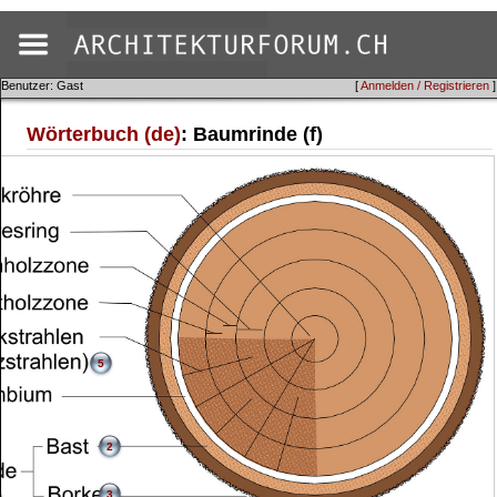
Benutzer: Gast
[
Anmelden / Registrieren
]
Wörterbuch (de)
: Baumrinde (f)
5
2
3