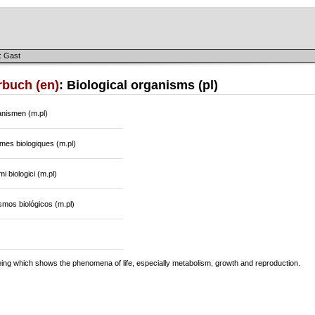
: Gast
rbuch (en)
: Biological organisms (pl)
anismen (m.pl)
mes biologiques (m.pl)
i biologici (m.pl)
mos biológicos (m.pl)
eing which shows the phenomena of life, especially metabolism, growth and reproduction.