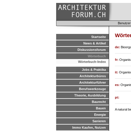
Benutzer
Wörte
Startseite
News & Artikel
de:
Bioorg
Diskussionsforum
Wörterbuch
fr:
Organis
Wörterbuch-Index
Jobs & Praktika
it:
Organism
Architekturbüros
Architekturführer
es:
Organis
Berufswerkzeuge
Theorie, Ausbildung
pt:
Baurecht
Bauen
A natural b
Energie
Sanieren
Immo Kaufen, Nutzen