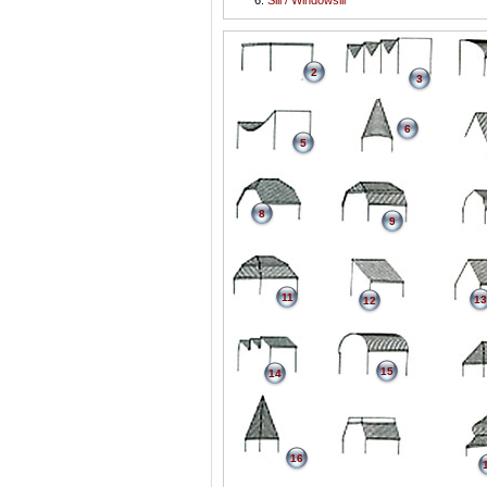
Sill / Windowsill
2
3
6
5
8
9
11
13
12
15
14
16