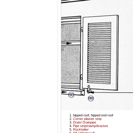
6
5
hipped roof, hipped end roof
Corner pilaster strip
Drain/ Drainpipe
Pipe strip/clamp/bracket
Rückhalter