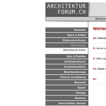
Benutzer
Wörte
Startseite
News & Artikel
de:
Walmd
Diskussionsforum
Wörterbuch
fr:
toit en 
Wörterbuch-Index
Jobs & Praktika
it:
tetto a p
Architekturbüros
Architekturführer
es:
tejado 
Berufswerkzeuge
Theorie, Ausbildung
pt:
Baurecht
Bauen
Energie
Sanieren
Immo Kaufen, Nutzen