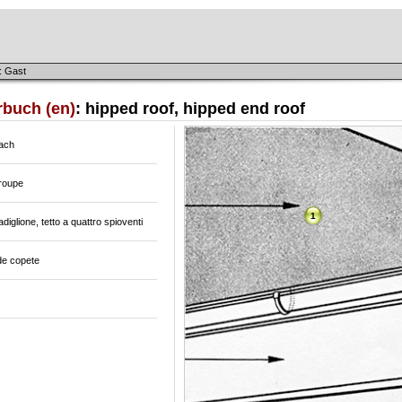
: Gast
rbuch (en)
: hipped roof, hipped end roof
ach
croupe
1
adiglione, tetto a quattro spioventi
de copete