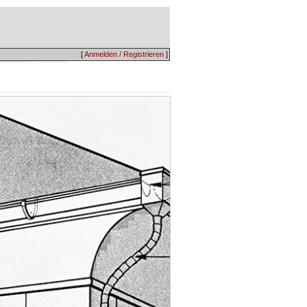
[
Anmelden / Registrieren
]