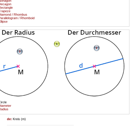
Nonagon
Decagon
ectangle
Trapeze
Diamond / Rhombus
arallelogram / Rhomboid
llipse
1
2
3
ircle
iameter
Radius
de:
Kreis (m)