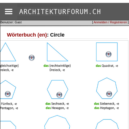
Benutzer: Gast
[
Anmelden / Registrieren
]
Wörterbuch (en)
: Circle
3
2
4
6
5