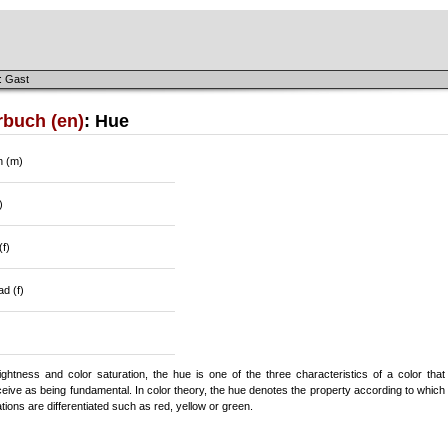
: Gast
rbuch (en)
: Hue
n (m)
)
(f)
ad (f)
ghtness and color saturation, the hue is one of the three characteristics of a color that
eive as being fundamental. In color theory, the hue denotes the property according to which
tions are differentiated such as red, yellow or green.