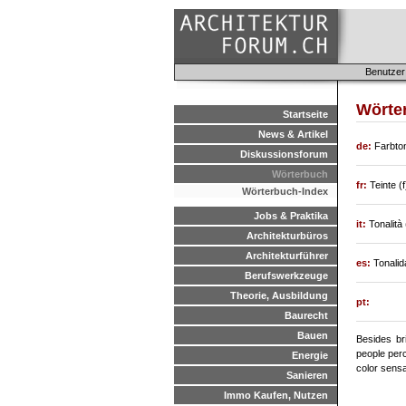
Benutzer
Wörte
Startseite
News & Artikel
de:
Farbto
Diskussionsforum
Wörterbuch
fr:
Teinte (f
Wörterbuch-Index
Jobs & Praktika
it:
Tonalità 
Architekturbüros
Architekturführer
es:
Tonalid
Berufswerkzeuge
Theorie, Ausbildung
pt:
Baurecht
Bauen
Besides bri
people perc
Energie
color sensa
Sanieren
Immo Kaufen, Nutzen