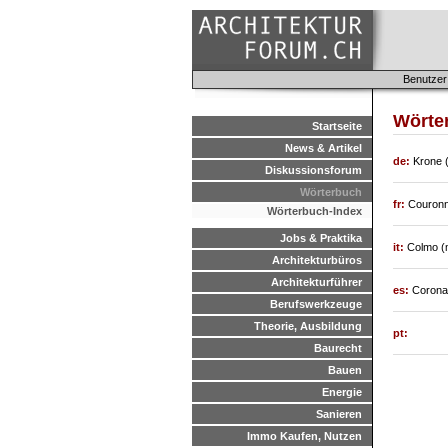
Benutzer
Wörte
Startseite
News & Artikel
de:
Krone 
Diskussionsforum
Wörterbuch
fr:
Couronne
Wörterbuch-Index
Jobs & Praktika
it:
Colmo (m
Architekturbüros
Architekturführer
es:
Corona (
Berufswerkzeuge
Theorie, Ausbildung
pt:
Baurecht
Bauen
Energie
Sanieren
Immo Kaufen, Nutzen