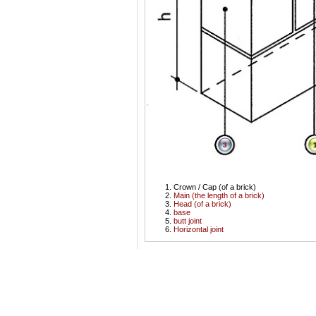
3
Crown / Cap (of a brick)
Main (the length of a brick)
Head (of a brick)
base
butt joint
Horizontal joint