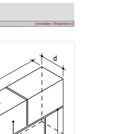
[
Anmelden / Registrieren
]