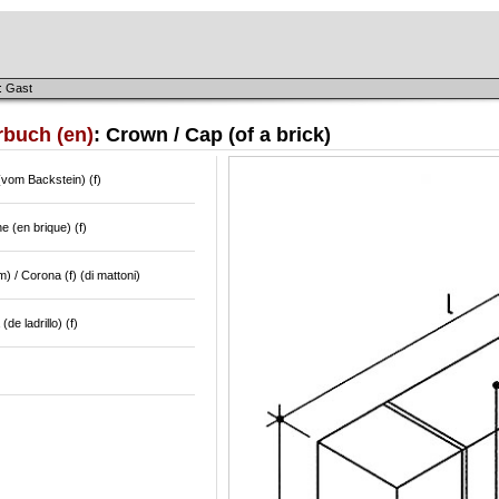
: Gast
rbuch (en)
: Crown / Cap (of a brick)
(vom Backstein) (f)
 (en brique) (f)
) / Corona (f) (di mattoni)
de ladrillo) (f)