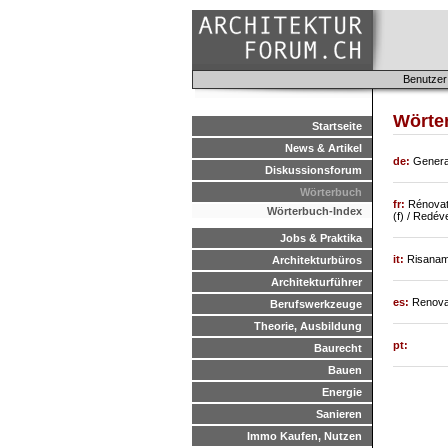
Benutzer
Wörte
Startseite
News & Artikel
de:
Genera
Diskussionsforum
Wörterbuch
fr:
Rénovati
Wörterbuch-Index
(f) / Redé
Jobs & Praktika
it:
Risaname
Architekturbüros
Architekturführer
es:
Renovac
Berufswerkzeuge
Theorie, Ausbildung
pt:
Baurecht
Bauen
Energie
Sanieren
Immo Kaufen, Nutzen