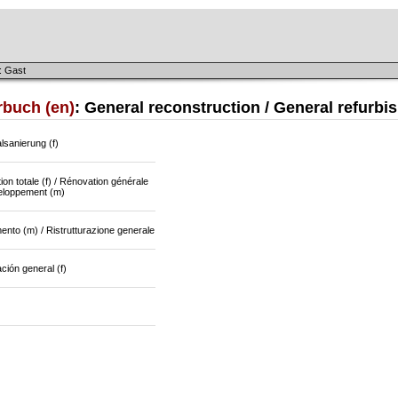
: Gast
rbuch (en)
: General reconstruction / General refurb
lsanierung (f)
on totale (f) / Rénovation générale
veloppement (m)
nto (m) / Ristrutturazione generale
ión general (f)