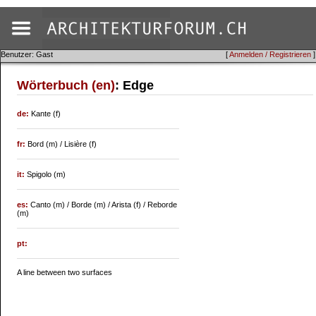
Benutzer: Gast
[
Anmelden / Registrieren
]
Wörterbuch (en)
: Edge
de:
Kante (f)
fr:
Bord (m) / Lisière (f)
it:
Spigolo (m)
es:
Canto (m) / Borde (m) / Arista (f) / Reborde
(m)
pt:
A line between two surfaces