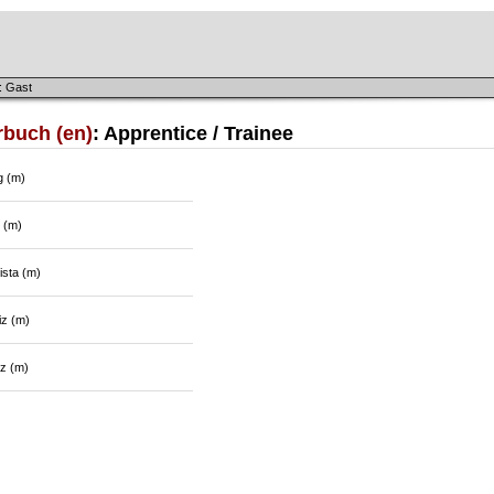
: Gast
rbuch (en)
: Apprentice / Trainee
g (m)
 (m)
ista (m)
iz (m)
z (m)