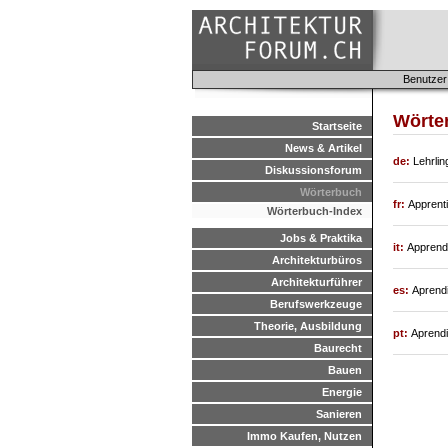
Benutzer
Wörte
Startseite
News & Artikel
de:
Lehrlin
Diskussionsforum
Wörterbuch
fr:
Apprenti
Wörterbuch-Index
Jobs & Praktika
it:
Apprend
Architekturbüros
Architekturführer
es:
Aprend
Berufswerkzeuge
Theorie, Ausbildung
pt:
Aprendi
Baurecht
Bauen
Energie
Sanieren
Immo Kaufen, Nutzen