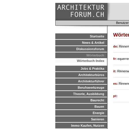
Benutzer
Wörte
Startseite
News & Artikel
de:
Rinnen
Diskussionsforum
Wörterbuch
fr:
equerre
Wörterbuch-Index
Jobs & Praktika
it:
Rinnenw
Architekturbüros
Architekturführer
es:
Rinnen
Berufswerkzeuge
Theorie, Ausbildung
pt:
Baurecht
Bauen
Energie
Sanieren
Immo Kaufen, Nutzen