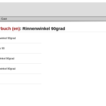
: Gast
rbuch (en)
: Rinnenwinkel 90grad
winkel 90grad
s 90
inkel 90grad
winkel 90grad