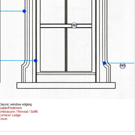
5
7
lassic window edging
able/Pediment
mbrasure / Reveal / Soffit
ornice/ Ledge
Cover