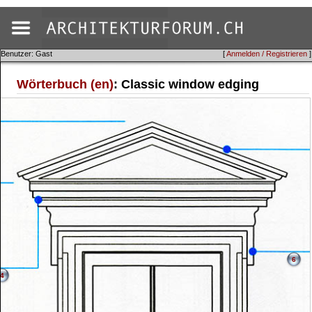
Benutzer: Gast
[
Anmelden / Registrieren
]
Wörterbuch (en)
: Classic window edging
6
4