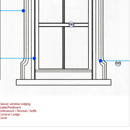
6
7
lassic window edging
able/Pediment
mbrasure / Reveal / Soffit
ornice/ Ledge
Cover