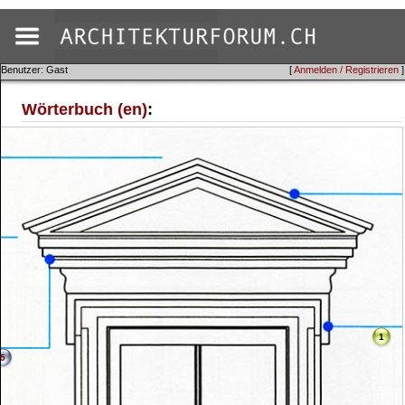
Benutzer: Gast
[
Anmelden / Registrieren
]
Wörterbuch (en)
:
1
5