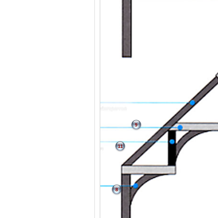
9
11
8