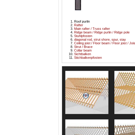
Roof purlin
Rafter
Main rafter / Truss rafter
Ridge beam / Ridge purlin / Ridge pole
Stuhlpfosten
diagonal rod, strut shore, spur, stay
Ceiling joist / Floor beam / Floor joist / Jois
Strut / Brace
Collar beam
Sichtbalken
Stichbalkenpfosten
2