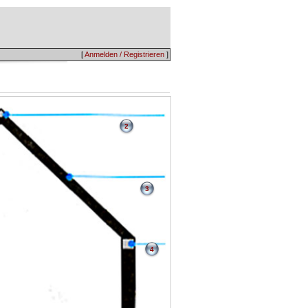
[
Anmelden / Registrieren
]
2
3
4