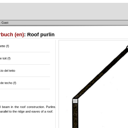
: Gast
rbuch (en)
: Roof purlin
tte (f)
 toit (f)
io del tetto
de techo (f)
l beam in the roof construction. Purlins
parallel to the ridge and eaves of a roof.