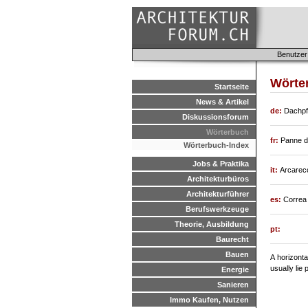
Benutzer
Wörte
Startseite
News & Artikel
de:
Dachpfe
Diskussionsforum
Wörterbuch
fr:
Panne de
Wörterbuch-Index
Jobs & Praktika
it:
Arcarecc
Architekturbüros
Architekturführer
es:
Correa 
Berufswerkzeuge
Theorie, Ausbildung
pt:
Baurecht
Bauen
A horizonta
usually lie 
Energie
Sanieren
Immo Kaufen, Nutzen