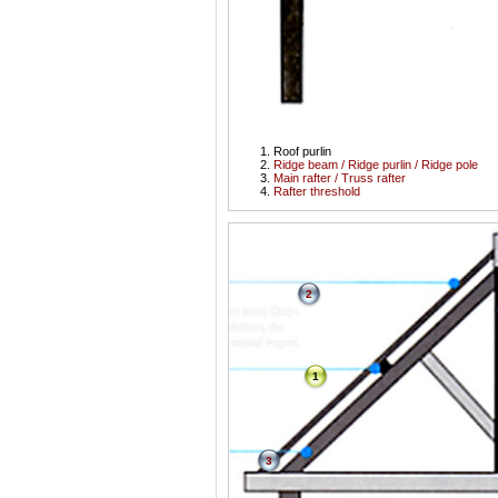
Roof purlin
Ridge beam / Ridge purlin / Ridge pole
Main rafter / Truss rafter
Rafter threshold
2
1
3