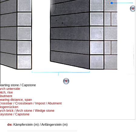
4
5
tarting stone / Capstone
rch unterside
itch, rise
abutment
earing distance, span
rossbar / Crossbeam / Impost / Abutment
Bogenrücken
rch brick / Arch stone / Wedge stone
eystone / Capstone
de:
Kämpferstein (m) / Anfängerstein (m)