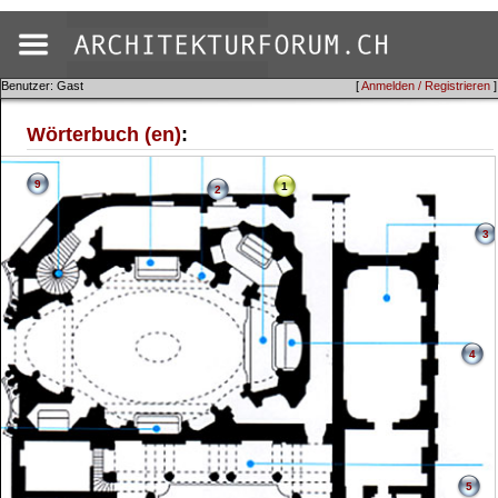
Benutzer: Gast
[
Anmelden / Registrieren
]
Wörterbuch (en)
:
9
1
2
3
4
5