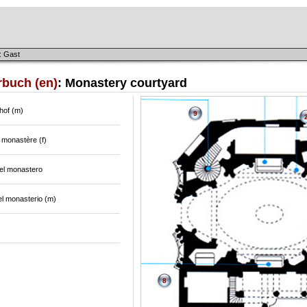
: Gast
rbuch (en)
: Monastery courtyard
hof (m)
9
 monastère (f)
del monastero
el monasterio (m)
8