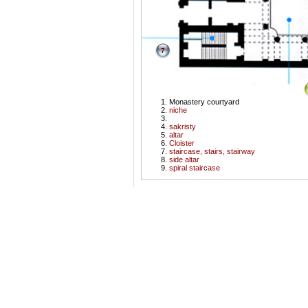
7
Monastery courtyard
niche
sakristy
altar
Cloister
staircase, stairs, stairway
side altar
spiral staircase