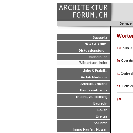
Benutzer
Wörte
Startseite
News & Artikel
de:
Kloster
Diskussionsforum
Wörterbuch
fr:
Cour du
Wörterbuch-Index
Jobs & Praktika
it:
Cortile 
Architekturbüros
Architekturführer
es:
Patio d
Berufswerkzeuge
Theorie, Ausbildung
pt:
Baurecht
Bauen
Energie
Sanieren
Immo Kaufen, Nutzen