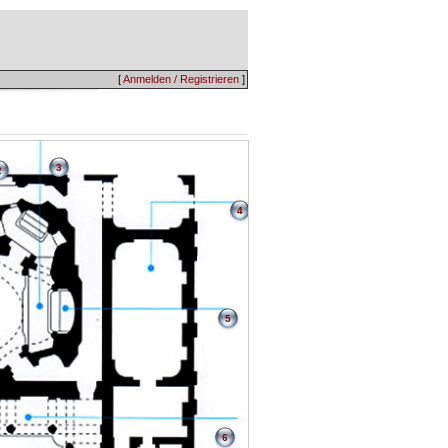
[
Anmelden / Registrieren
]
3
2
4
5
6