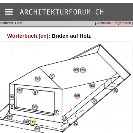
Benutzer: Gast
[
Anmelden / Registrieren
]
Wörterbuch (en)
: Briden auf Holz
12
3
2
11
9
10
8
7
6
4
1
5