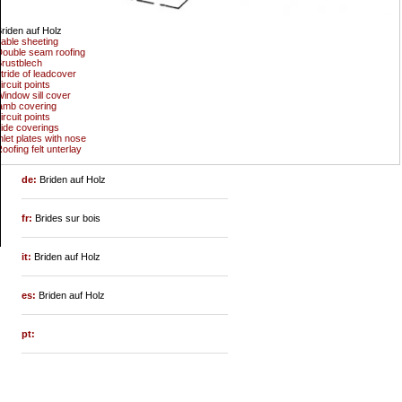
riden auf Holz
able sheeting
ouble seam roofing
rustblech
tride of leadcover
ircuit points
indow sill cover
amb covering
ircuit points
ide coverings
nlet plates with nose
oofing felt unterlay
de:
Briden auf Holz
fr:
Brides sur bois
it:
Briden auf Holz
es:
Briden auf Holz
pt: