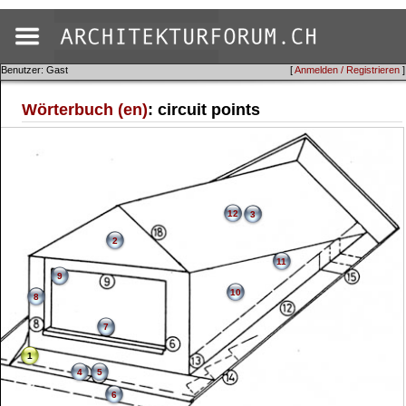
Benutzer: Gast
[
Anmelden / Registrieren
]
Wörterbuch (en)
: circuit points
12
3
2
11
9
10
8
7
1
4
5
6