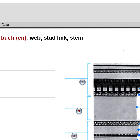
: Gast
rbuch (en)
: web, stud link, stem
2
3
4