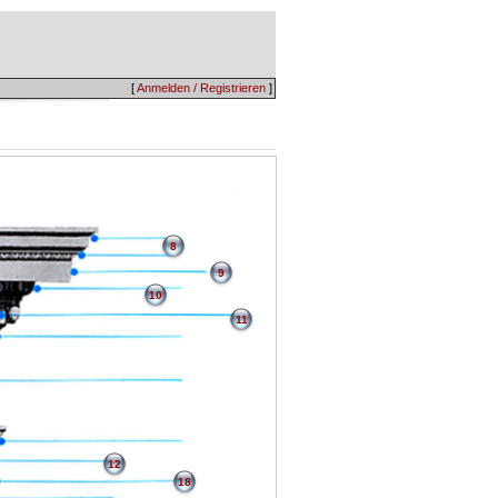
[
Anmelden / Registrieren
]
8
9
10
11
12
18