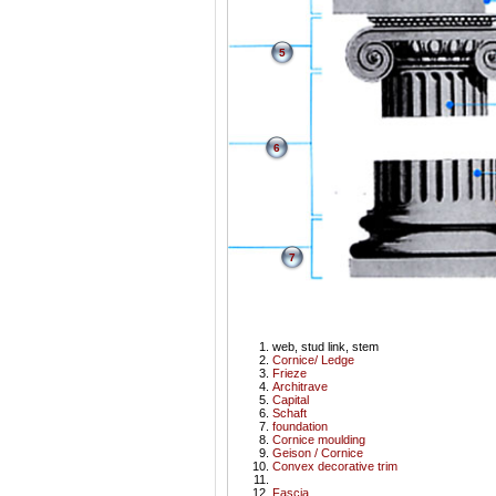
5
6
7
web, stud link, stem
Cornice/ Ledge
Frieze
Architrave
Capital
Schaft
foundation
Cornice moulding
Geison / Cornice
Convex decorative trim
Fascia