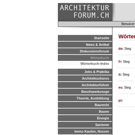
Benutzer
Wörte
Startseite
News & Artikel
de:
Steg
Diskussionsforum
Wörterbuch
fr:
Steg
Wörterbuch-Index
Jobs & Praktika
it:
Steg
Architekturbüros
Architekturführer
es:
Steg
Berufswerkzeuge
Theorie, Ausbildung
pt:
Baurecht
Bauen
Energie
Sanieren
Immo Kaufen, Nutzen