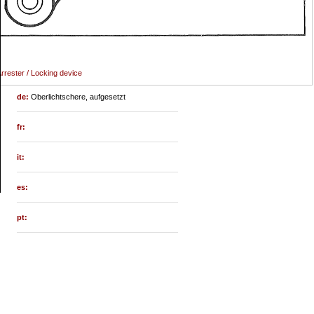
rrester / Locking device
de:
Oberlichtschere, aufgesetzt
fr:
it:
es:
pt: