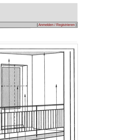
[
Anmelden / Registrieren
]