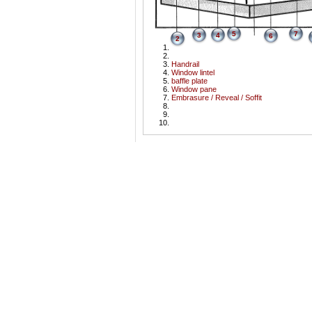
5
7
3
4
6
2
Handrail
Window lintel
baffle plate
Window pane
Embrasure / Reveal / Soffit