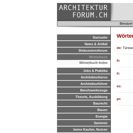
Benutzer
Wörte
Startseite
News & Artikel
de:
Türstu
Diskussionsforum
Wörterbuch
fr:
Wörterbuch-Index
Jobs & Praktika
it:
Architekturbüros
Architekturführer
es:
Berufswerkzeuge
Theorie, Ausbildung
pt:
Baurecht
Bauen
Energie
Sanieren
Immo Kaufen, Nutzen