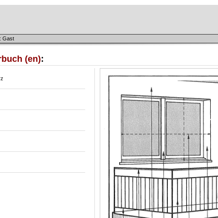
: Gast
rbuch (en)
:
rz