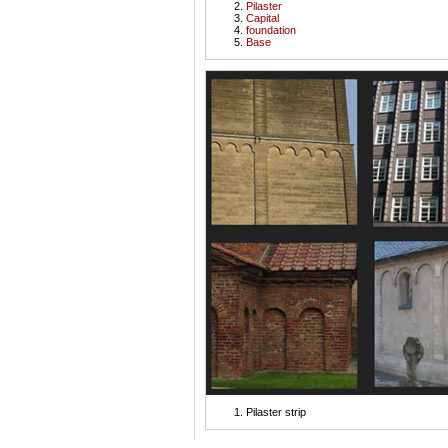
Pilaster
Capital
foundation
Base
Pilaster strip