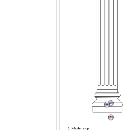
4
5
2
Pilaster strip