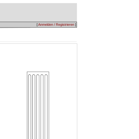
[
Anmelden / Registrieren
]