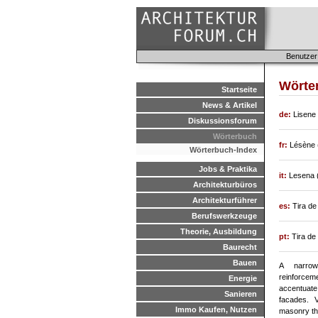
Benutzer
Wörte
Startseite
News & Artikel
de:
Lisene 
Diskussionsforum
Wörterbuch
fr:
Lésène (
Wörterbuch-Index
Jobs & Praktika
it:
Lesena (
Architekturbüros
Architekturführer
es:
Tira de 
Berufswerkzeuge
Theorie, Ausbildung
pt:
Tira de 
Baurecht
Bauen
A narrow 
reinforceme
Energie
accentua
Sanieren
facades. V
Immo Kaufen, Nutzen
masonry tha