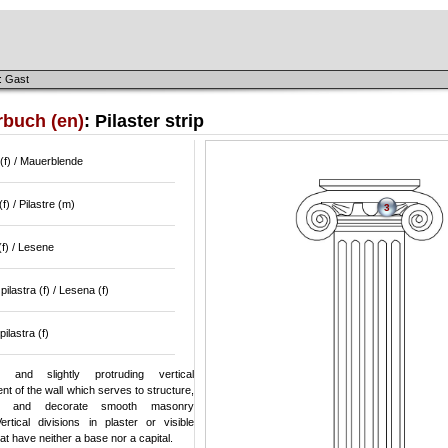
: Gast
rbuch (en)
: Pilaster strip
(f) / Mauerblende
f) / Pilastre (m)
3
f) / Lesene
pilastra (f) / Lesena (f)
pilastra (f)
and slightly protruding vertical
nt of the wall which serves to structure,
te and decorate smooth masonry
ertical divisions in plaster or visible
t have neither a base nor a capital.