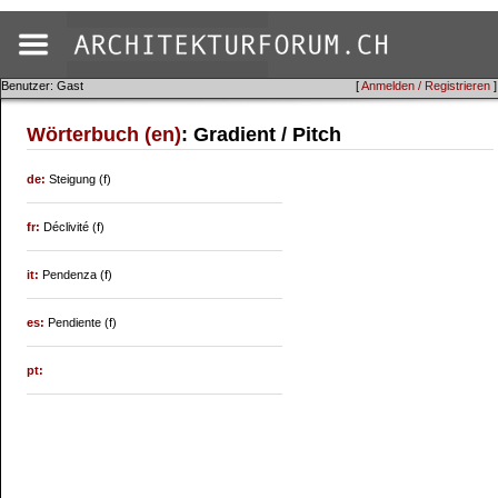
Benutzer: Gast
[
Anmelden / Registrieren
]
Wörterbuch (en)
: Gradient / Pitch
de:
Steigung (f)
fr:
Déclivité (f)
it:
Pendenza (f)
es:
Pendiente (f)
pt: