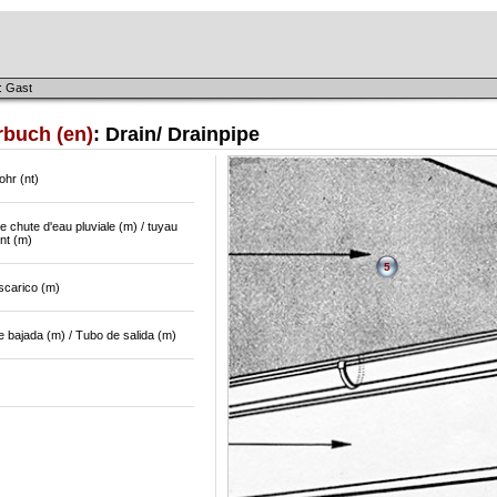
: Gast
rbuch (en)
: Drain/ Drainpipe
ohr (nt)
 chute d'eau pluviale (m) / tuyau
nt (m)
5
scarico (m)
 bajada (m) / Tubo de salida (m)