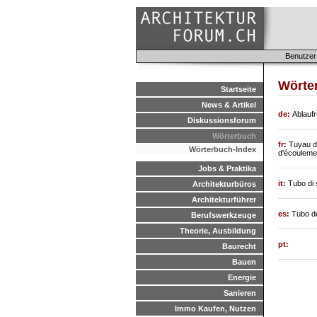
Benutzer
Wörte
Startseite
News & Artikel
de:
Ablaufr
Diskussionsforum
Wörterbuch
fr:
Tuyau de
Wörterbuch-Index
d'écouleme
Jobs & Praktika
it:
Tubo di 
Architekturbüros
Architekturführer
es:
Tubo de
Berufswerkzeuge
Theorie, Ausbildung
pt:
Baurecht
Bauen
Energie
Sanieren
Immo Kaufen, Nutzen