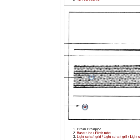
Sill / Windowsill
3
4
Drain/ Drainpipe
Base tube / Plinth tube
Light schaft grid / Light schaft grill / Light 