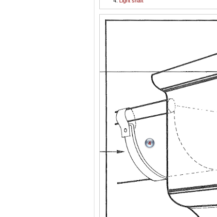
Light shaft
4