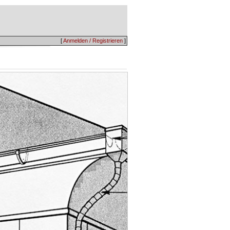
[
Anmelden / Registrieren
]