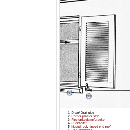
6
4
Drain/ Drainpipe
Corner pilaster strip
Pipe strip/clamp/bracket
Rückhalter
hipped roof, hipped end roof