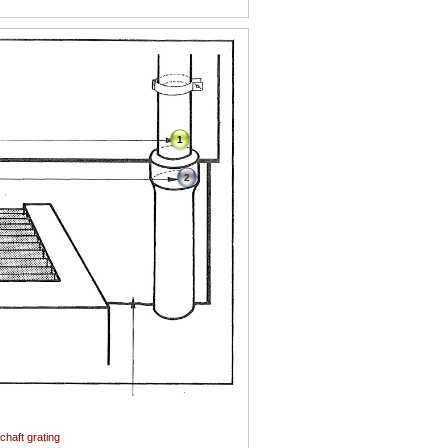
1
2
schaft grating