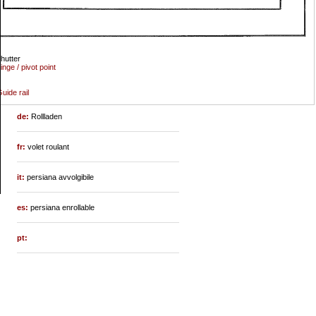
hutter
inge / pivot point
uide rail
de:
Rollladen
fr:
volet roulant
it:
persiana avvolgibile
es:
persiana enrollable
pt: