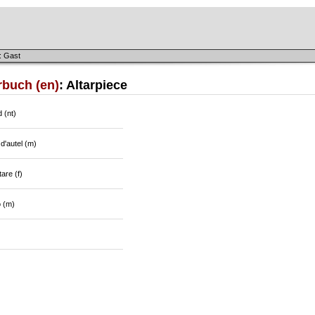
: Gast
rbuch (en)
: Altarpiece
d (nt)
d'autel (m)
tare (f)
o (m)