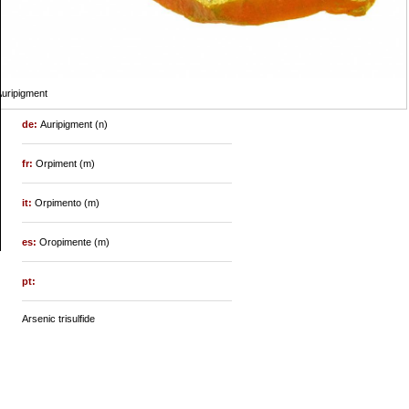
uripigment
de:
Auripigment (n)
fr:
Orpiment (m)
it:
Orpimento (m)
es:
Oropimente (m)
pt:
Arsenic trisulfide