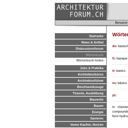
Benutzer
Wörte
Startseite
News & Artikel
de:
basisch
Diskussionsforum
Wörterbuch
fr:
basique
Wörterbuch-Index
Jobs & Praktika
it:
basico
Architekturbüros
Architekturführer
es:
básico
Berufswerkzeuge
Theorie, Ausbildung
pt:
Baurecht
Bauen
In chemis
compounds 
Energie
form hydrox
Sanieren
Immo Kaufen, Nutzen