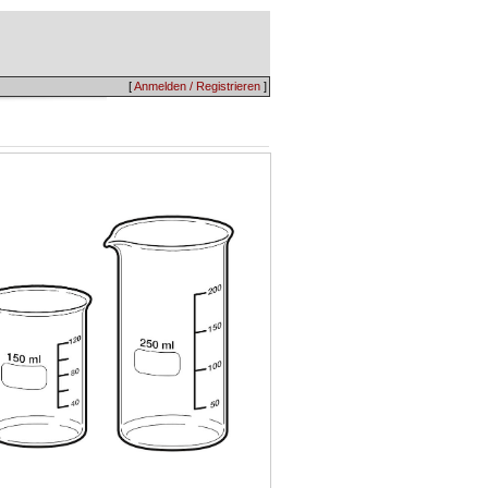
[
Anmelden / Registrieren
]