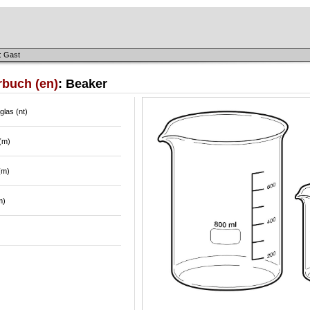
: Gast
rbuch (en)
: Beaker
las (nt)
(m)
(m)
m)