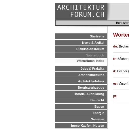
Benutzer
Wörte
Startseite
News & Artikel
de:
Becherg
Diskussionsforum
Wörterbuch
fr:
Bécher 
Wörterbuch-Index
Jobs & Praktika
it:
Becher 
Architekturbüros
Architekturführer
es:
Vaso (
Berufswerkzeuge
Theorie, Ausbildung
pt:
Baurecht
Bauen
Energie
Sanieren
Immo Kaufen, Nutzen