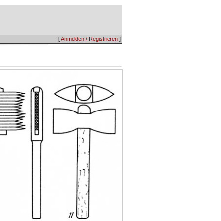
[
Anmelden / Registrieren
]