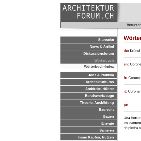
Benutzer
Wörte
Startseite
News & Artikel
de:
Krönel
Diskussionsforum
Wörterbuch
en:
Corone
Wörterbuch-Index
Jobs & Praktika
fr:
Coronel
Architekturbüros
Architekturführer
it:
Coronam
Berufswerkzeuge
Theorie, Ausbildung
pt:
Baurecht
Bauen
Una herrami
los cantero
Energie
de piedra b
Sanieren
Immo Kaufen, Nutzen