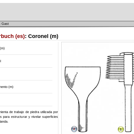
: Gast
rbuch (es)
: Coronel (m)
 (m)
l
ento (m)
enta de trabajo de piedra utilizada por
s para estructurar y nivelar superficies
landa.
2
1