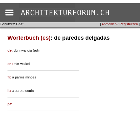
Benutzer: Gast
[
Anmelden / Registrieren
]
Wörterbuch (es)
: de paredes delgadas
de:
dünnwandig (adj)
en:
thin-walled
fr:
à parois minces
it:
a parete sottile
pt: