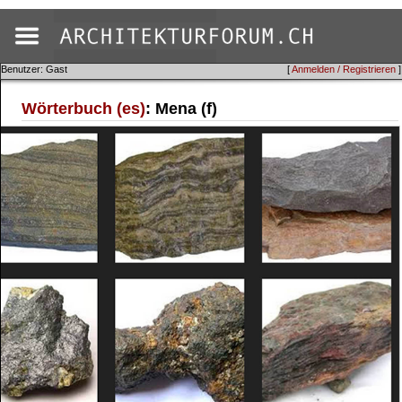
Benutzer: Gast
[
Anmelden / Registrieren
]
Wörterbuch (es)
: Mena (f)