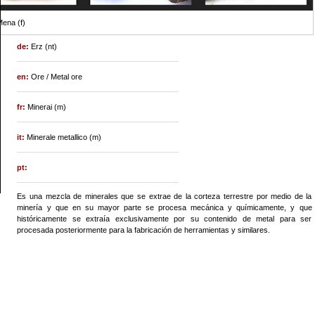
ena (f)
de:
Erz (nt)
en:
Ore / Metal ore
fr:
Minerai (m)
it:
Minerale metallico (m)
pt:
Es una mezcla de minerales que se extrae de la corteza terrestre por medio de la
minería y que en su mayor parte se procesa mecánica y químicamente, y que
históricamente se extraía exclusivamente por su contenido de metal para ser
procesada posteriormente para la fabricación de herramientas y similares.