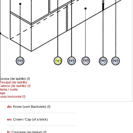
4
3
1
2
5
6
orona (de ladrillo) (f)
rincipal (de ladrillo)
abeza (de ladrillo) (f)
lanta / suela
laga
unta horizontal (f)
de:
Krone (vom Backstein) (f)
en:
Crown / Cap (of a brick)
fr:
Couronne (en brique) (f)