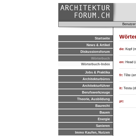
Benutzer
Wörte
Startseite
News & Artikel
de:
Kopf (
Diskussionsforum
Wörterbuch
en:
Head (o
Wörterbuch-Index
Jobs & Praktika
fr:
Tête (en
Architekturbüros
Architekturführer
it:
Testa (d
Berufswerkzeuge
Theorie, Ausbildung
pt:
Baurecht
Bauen
Energie
Sanieren
Immo Kaufen, Nutzen