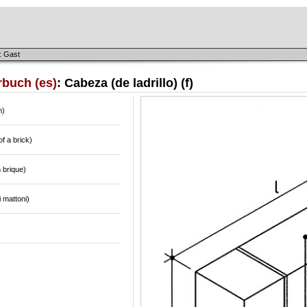
: Gast
rbuch (es)
: Cabeza (de ladrillo) (f)
m)
f a brick)
 brique)
i mattoni)