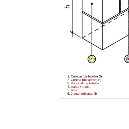
1
Cabeza (de ladrillo) (f)
Corona (de ladrillo) (f)
Principal (de ladrillo)
planta / suela
llaga
Junta horizontal (f)