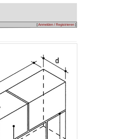
[
Anmelden / Registrieren
]