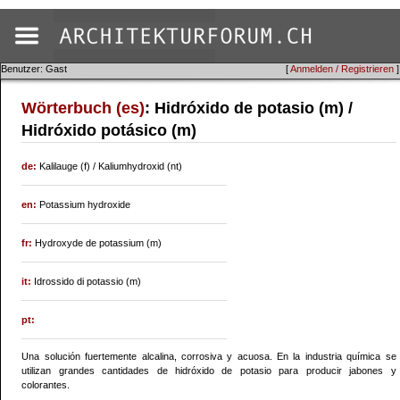
Benutzer: Gast
[
Anmelden / Registrieren
]
Wörterbuch (es)
: Hidróxido de potasio (m) /
Hidróxido potásico (m)
de:
Kalilauge (f) / Kaliumhydroxid (nt)
en:
Potassium hydroxide
fr:
Hydroxyde de potassium (m)
it:
Idrossido di potassio (m)
pt:
Una solución fuertemente alcalina, corrosiva y acuosa. En la industria química se
utilizan grandes cantidades de hidróxido de potasio para producir jabones y
colorantes.