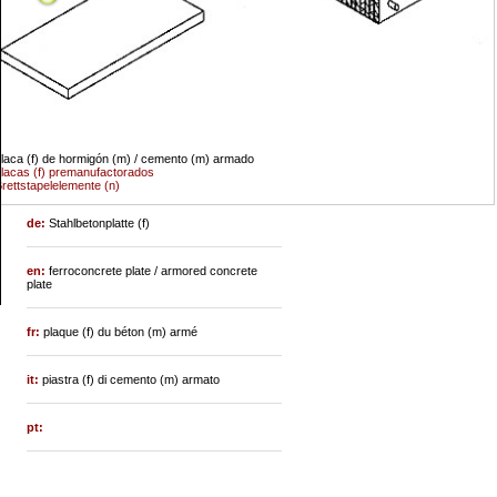
laca (f) de hormigón (m) / cemento (m) armado
lacas (f) premanufactorados
rettstapelelemente (n)
de:
Stahlbetonplatte (f)
en:
ferroconcrete plate / armored concrete
plate
fr:
plaque (f) du béton (m) armé
it:
piastra (f) di cemento (m) armato
pt: