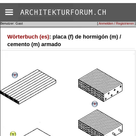
Benutzer: Gast
[
Anmelden / Registrieren
]
Wörterbuch (es)
: placa (f) de hormigón (m) /
cemento (m) armado
2
3
1