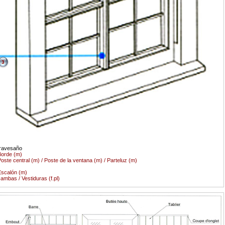
3
ravesaño
orde (m)
oste central (m) / Poste de la ventana (m) / Parteluz (m)
scalón (m)
ambas / Vestiduras (f.pl)