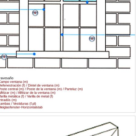
6
4
5
ravesaño
Campo ventana (m)
efenestración (f) / Dintel de ventana (m)
oste central (m) / Poste de la ventana (m) / Parteluz (m)
lféizar (m) / Alféizar de la ventana (m)
arilla metálica (f) / Varilla de metal (f)
ntradós (m)
ambas / Vestiduras (f.pl)
leiglasfenster-Horizontalstab