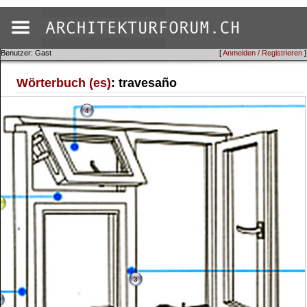
Benutzer: Gast
[
Anmelden / Registrieren
]
Wörterbuch (es)
: travesaño
4
1
3