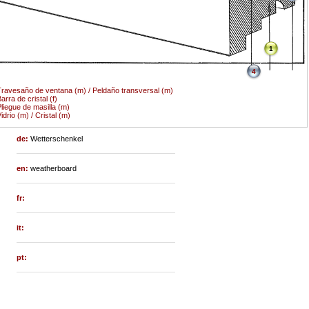
1
4
ravesaño de ventana (m) / Peldaño transversal (m)
arra de cristal (f)
liegue de masilla (m)
idrio (m) / Cristal (m)
de:
Wetterschenkel
en:
weatherboard
fr:
it:
pt: