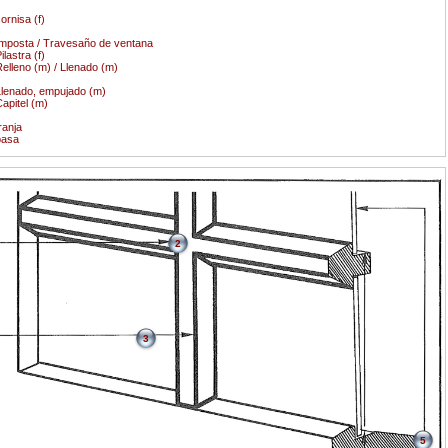
ornisa (f)
mposta / Travesaño de ventana
ilastra (f)
elleno (m) / Llenado (m)
lenado, empujado (m)
apitel (m)
ranja
basa
2
3
5