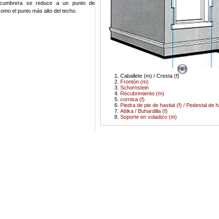
 cumbrera se reduce a un punto de
omo el punto más alto del techo.
8
Caballete (m) / Cresta (f)
Frontón (m)
Schornstein
Recubrimiento (m)
cornisa (f)
Piedra de pie de hastial (f) / Pedestal de h
Attika / Buhardilla (f)
Soporte en voladizo (m)