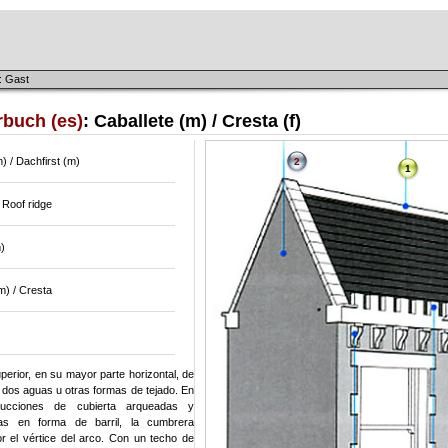
: Gast
rbuch (es)
: Caballete (m) / Cresta (f)
m) / Dachfirst (m)
2
1
 Roof ridge
)
m) / Cresta
perior, en su mayor parte horizontal, de
 dos aguas u otras formas de tejado. En
rucciones de cubierta arqueadas y
as en forma de barril, la cumbrera
or el vértice del arco. Con un techo de