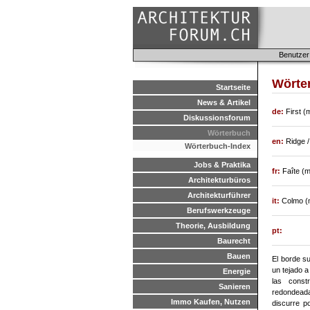
Benutzer
Wörte
Startseite
News & Artikel
de:
First (
Diskussionsforum
Wörterbuch
en:
Ridge /
Wörterbuch-Index
Jobs & Praktika
fr:
Faîte (m
Architekturbüros
Architekturführer
it:
Colmo (
Berufswerkzeuge
Theorie, Ausbildung
pt:
Baurecht
Bauen
El borde su
un tejado a
Energie
las const
Sanieren
redondead
Immo Kaufen, Nutzen
discurre p