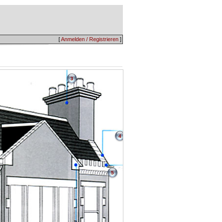
[
Anmelden / Registrieren
]
3
4
5