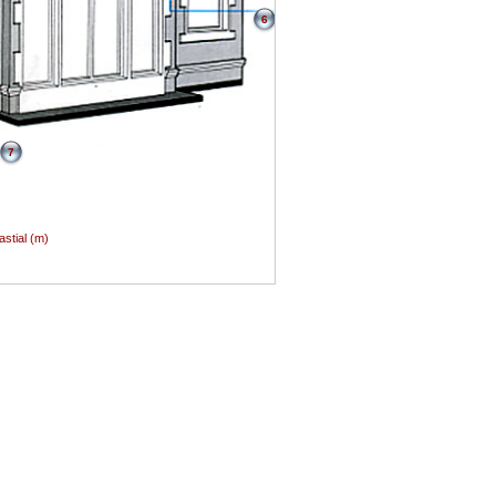
6
7
astial (m)