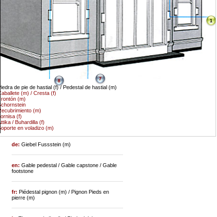
1
7
8
iedra de pie de hastial (f) / Pedestal de hastial (m)
aballete (m) / Cresta (f)
rontón (m)
chornstein
ecubrimiento (m)
ornisa (f)
ttika / Buhardilla (f)
oporte en voladizo (m)
de:
Giebel Fussstein (m)
en:
Gable pedestal / Gable capstone / Gable
footstone
fr:
Piédestal pignon (m) / Pignon Pieds en
pierre (m)