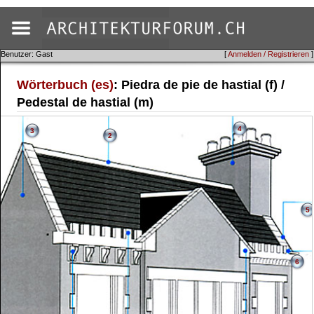
Benutzer: Gast
[
Anmelden / Registrieren
]
Wörterbuch (es)
: Piedra de pie de hastial (f) /
Pedestal de hastial (m)
4
3
2
5
6