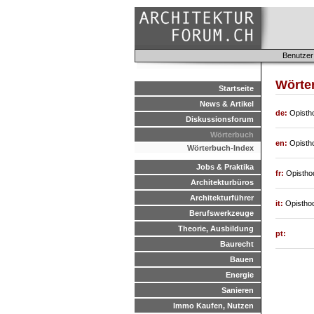
Benutzer
Wörte
Startseite
News & Artikel
de:
Opisth
Diskussionsforum
Wörterbuch
en:
Opisth
Wörterbuch-Index
Jobs & Praktika
fr:
Opisth
Architekturbüros
Architekturführer
it:
Opistho
Berufswerkzeuge
Theorie, Ausbildung
pt:
Baurecht
Bauen
Energie
Sanieren
Immo Kaufen, Nutzen