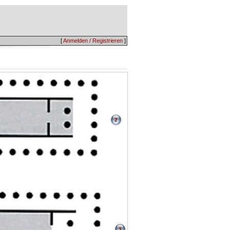
[
Anmelden / Registrieren
]
2
3