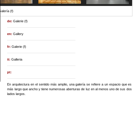
alería (f)
de:
Galerie (f)
en:
Gallery
fr:
Galerie (f)
it:
Galleria
pt:
En arquitectura en el sentido más amplio, una galería se refiere a un espacio que es
más largo que ancho y tiene numerosas aberturas de luz en al menos uno de sus dos
lados largos.