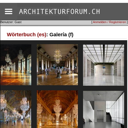
Benutzer: Gast
[
Anmelden / Registrieren
]
Wörterbuch (es)
: Galería (f)