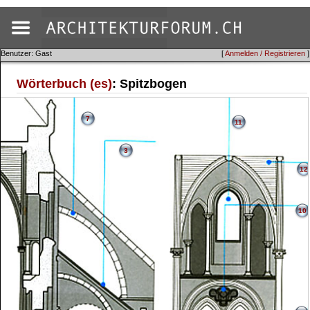
Benutzer: Gast
[
Anmelden / Registrieren
]
Wörterbuch (es)
: Spitzbogen
7
11
3
12
10