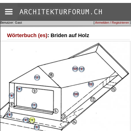
Benutzer: Gast
[
Anmelden / Registrieren
]
Wörterbuch (es)
: Briden auf Holz
12
3
2
11
9
10
8
7
6
4
1
5