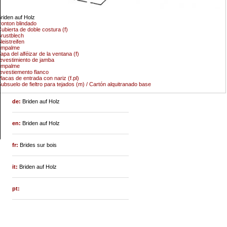
riden auf Holz
ronton blindado
ubierta de doble costura (f)
rustblech
leistreifen
empalme
apa del alféizar de la ventana (f)
evestimiento de jamba
empalme
evestiemento flanco
lacas de entrada con nariz (f.pl)
ubsuelo de fieltro para tejados (m) / Cartón alquitranado base
de:
Briden auf Holz
en:
Briden auf Holz
fr:
Brides sur bois
it:
Briden auf Holz
pt: