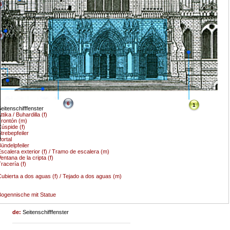
5
0
6
1
eitenschifffenster
ttika / Buhardilla (f)
rontón (m)
úspide (f)
trebepfeiler
ortal
ündelpfeiler
scalera exterior (f) / Tramo de escalera (m)
entana de la cripta (f)
racería (f)
ubierta a dos aguas (f) / Tejado a dos aguas (m)
ogennische mit Statue
de:
Seitenschifffenster