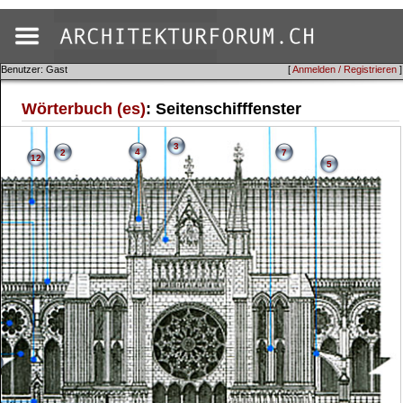
Benutzer: Gast
[
Anmelden / Registrieren
]
Wörterbuch (es)
: Seitenschifffenster
3
4
2
7
12
5